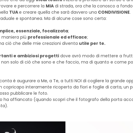
 trovare e percorrere la
MIA
di strada, ora che la conosco a fondo 
nella
TUA
e creare quella che sarà davvero una
CONDIVISIONE
.
graduale e spontanea. Ma di alcune cose sono certa:
plice, essenziale, focalizzata
;
in maniera più
professionale ed efficace
;
ma ciò che delle mie creazioni diventa
utile per te.
tanti e ambiziosi progetti
dove avrò modo di mettere a frutt
e non solo di ciò che sono e che faccio, ma di quanto e come pos
 conta è augurare a Me, a Te, a tutti NOI di cogliere la grande o
 copricapo interamente ricoperto da fiori e foglie di carta, un 
sso pubblicare le foto.
lo ha affiancato (quando scopri che il fotografo della porta accan
ta).