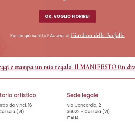
OK, VOGLIO FIORIRE!
Giardino delle Farfalle
Sei sei già iscritto? Accedi al
ggi e stampa un mio regalo: Il MANIFESTO (in div
orio artistico
Sede legale
rdo da Vinci, 16
Via Concordia, 2
Cassola (VI)
36022 - Cassola (VI)
ITALIA