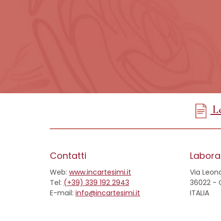
Le
Contatti
Laborat
Web:
www.incartesimi.it
Via Leona
Tel:
(+39) 339 192 2943
36022 - 
E-mail:
info@incartesimi.it
ITALIA