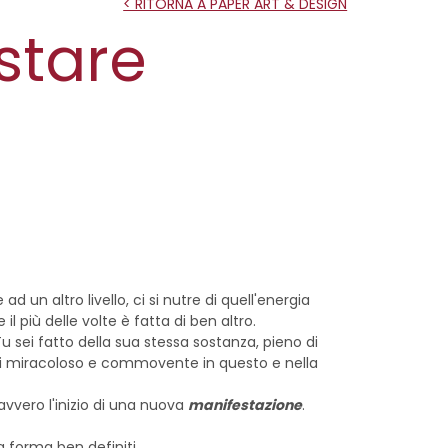
< RITORNA A PAPER ART & DESIGN
stare
e ad un altro livello, ci si nutre di quell'energia
e il più delle volte è fatta di ben altro.
ei fatto della sua stessa sostanza, pieno di
a di miracoloso e commovente in questo e nella
vvero l'inizio di una nuova
manifestazione
.
 forma ben definiti.