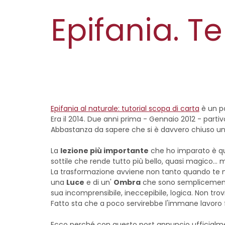
Epifania. T
Epifania al naturale: tutorial scopa di carta
è un po
Era il 2014. Due anni prima - Gennaio 2012 - partivo
Abbastanza da sapere che si è davvero chiuso un 
La
lezione più importante
che ho imparato è qu
sottile che rende tutto più bello, quasi magico... 
La trasformazione avviene non tanto quando te ne
una
Luce
e di un'
Ombra
che sono semplicement
sua incomprensibile, ineccepibile, logica. Non trov
Fatto sta che a poco servirebbe l'immane lavoro 
Ecco perché con questo post annuncio ufficial