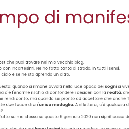
empo di manife
st che puoi trovare nel mio vecchio blog.
 con Incartesimi. Ne ho fatta tanta di strada, in tutti i sensi.
ciclo e se ne sta aprendo un altro.
esta: quando si rimane avvolti nella luce opaca dei
sogni
si viv
ma c'è l'enorme rischio di confondere i desideri con la
realtà
, ch
 rendi conto, ma quando sei pronto ad accettare che anche Tu s
e due facce di un'
unica medaglia
. A rifletterci, c'è qualcos
i?
fatto su me stessa se questo 6 gennaio 2020 non significasse da
mente che da oggi
Incartesimi
inizierà a prendere un senso e una