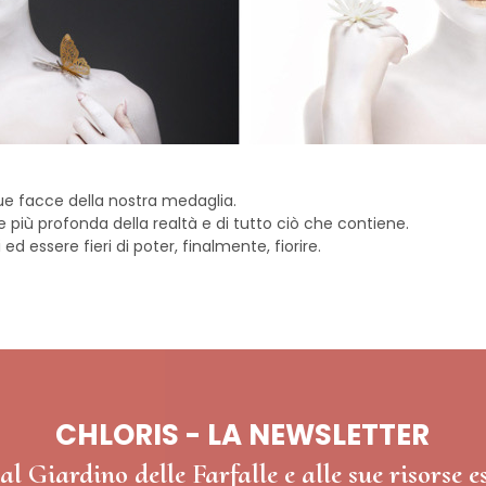
ue facce della nostra medaglia.
iù profonda della realtà e di tutto ciò che contiene.
i ed essere fieri di poter, finalmente, fiorire.
CHLORIS - LA NEWSLETTER
al Giardino delle Farfalle e alle sue risorse e