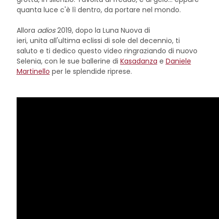
quanta luce c'è lì dentro, da portare nel mondo.
Allora
adios
2019, dopo la Luna Nuova di
ieri, unita all'ultima eclissi di sole del decennio, ti
saluto e ti dedico questo video ringraziando di nuovo
Selenia, con le sue ballerine di
Kasadanza
e
Daniele
Martinello
per le splendide riprese.