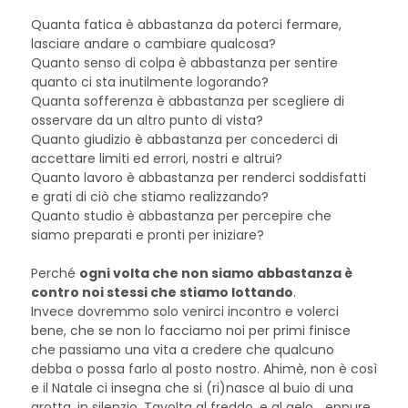
Quanta fatica è abbastanza da poterci fermare,
lasciare andare o cambiare qualcosa?
Quanto senso di colpa è abbastanza per sentire
quanto ci sta inutilmente logorando?
Quanta sofferenza è abbastanza per scegliere di
osservare da un altro punto di vista?
Quanto giudizio è abbastanza per concederci di
accettare limiti ed errori, nostri e altrui?
Quanto lavoro è abbastanza per renderci soddisfatti
e grati di ciò che stiamo realizzando?
Quanto studio è abbastanza per percepire che
siamo preparati e pronti per iniziare?
Perché
ogni volta che non siamo abbastanza è
contro noi stessi che stiamo lottando
.
Invece dovremmo solo venirci incontro e volerci
bene, che se non lo facciamo noi per primi finisce
che passiamo una vita a credere che qualcuno
debba o possa farlo al posto nostro. Ahimè, non è così
e il Natale ci insegna che si (ri)nasce al buio di una
grotta, in silenzio. Tavolta al freddo, e al gelo... eppure